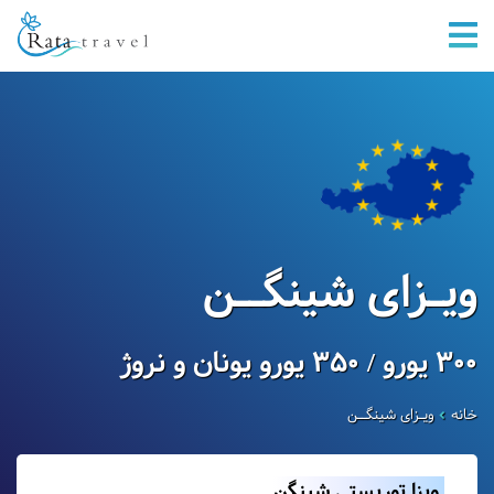
ویـزای شینگــن
۳۰۰ یورو / ۳۵۰ یورو یونان و نروژ
خانه
ویـزای شینگــن
ویزا توریستی شینگن