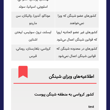
اسلوونی، اسپانیا، سوئد
کشورهای عضو شینگن که ویزا
موناکو، آندورا، واتیکان، سن
نمی‌خواهند
مارینو
کشورهای غیر عضو اتحادیه اروپا
ایسلند، نروژ، سوئیس، لیختن
که قوانین شینگن اعمال می‌شود
اشتاین
کشورهای در محدوده شینگن که
کرواسی، بلغارستان، رومانی،
قوانین شینگن اعمال نمی‌شود
قبرس
اطلاعیه‌های ویزای شینگن
کشور کرواسی به منطقه شینگن پیوست
test