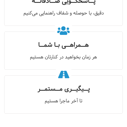
پــاسخگــویی صــادقانــه
دقیق، با حوصله و شفاف راهنمایی می‌کنیم
هــمراهــی بـا شمــا
هر زمان بخواهید در کنارتان هستیم
پــیگیــری مــستمــر
تا آخر ماجرا هستیم