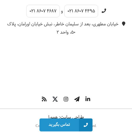
021 8607 4495
و
021 8607 4687
خیابان مطهری، بعد از سلیمان خاطر، نبش خیابان اورامان، پلاک
۵۰، واحد ۲
طراحی سایت
:
همورا
تماس بگیرید
Copyright © 2026 Rata. All rights reserved.